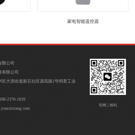
家电智能遥控器
有限公司
技有限公司
华区大浪街道新石社区源高路2号明君工业
-2370-1839
官网二维码
youruixiang.com