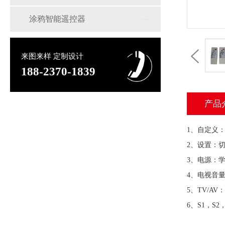
涂鸦智能遥控器
来图来样 定制设计
188-2370-1839
产品
1、自定义
2、设置：
3、电源：
4、电视音
5、TV/
6、S1，S