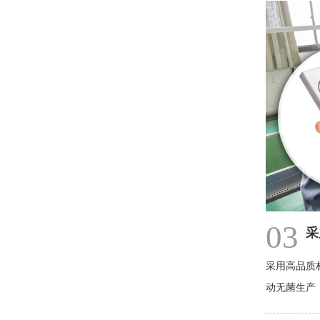
03
采
采用高品质
动无菌生产，