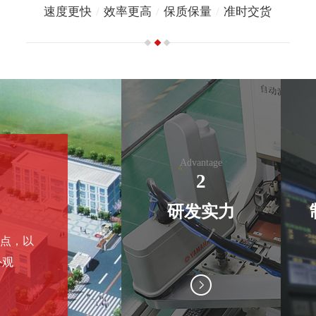
速度更快
/
效率更高
/
保质保量
/
准时交货
Advantage
2
研发实力
发点，以
外观