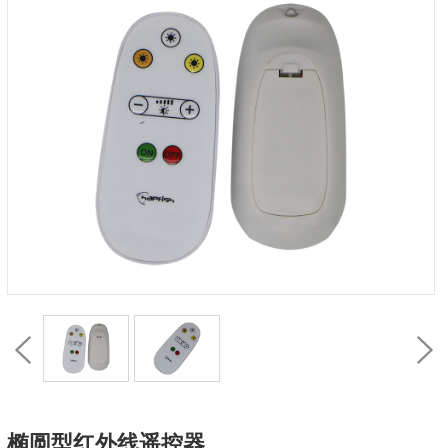
椭圆型红外线遥控器