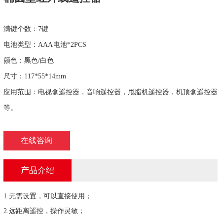
满键个数：7键
电池类型：AAA 电池*2PCS
颜色：黑色/白色
尺寸：117*55*14mm
应用范围：电视盒遥控器，音响遥控器，甩脂机遥控器，机顶盒遥控器
等。
在线咨询
产品介绍
1.无需设置，可以直接使用；
2.远距离遥控，操作灵敏；